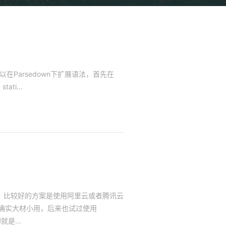
，所以在Parsedown下扩展语法，首先在
tati...
，比较好的方案是使用阿里云或者腾讯云
确实大材小用，后来也试过使用
是...