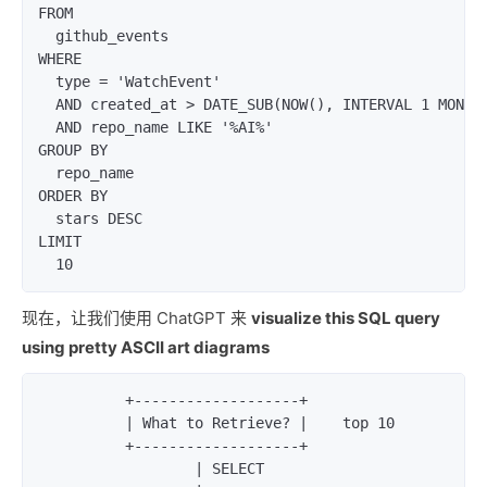
FROM

  github_events

WHERE

  type = 'WatchEvent'

  AND created_at > DATE_SUB(NOW(), INTERVAL 1 MONTH)
  AND repo_name LIKE '%AI%'

GROUP BY

  repo_name

ORDER BY

  stars DESC

LIMIT

  10
现在，让我们使用 ChatGPT 来
visualize this SQL query
using pretty ASCII art diagrams
          +-------------------+            

          | What to Retrieve? |    top 10 

          +-------------------+            

                  | SELECT               
