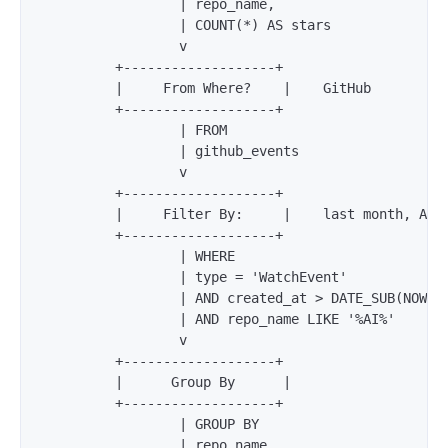
                  | repo_name,           

                  | COUNT(*) AS stars    

                  v                      

          +-------------------+            

          |     From Where?    |    GitHub 

          +-------------------+            

                  | FROM                 

                  | github_events        

                  v                      

          +-------------------+            

          |     Filter By:     |    last month, AI p
          +-------------------+            

                  | WHERE                

                  | type = 'WatchEvent'   

                  | AND created_at > DATE_SUB(NOW(),
                  | AND repo_name LIKE '%AI%' 

                  v                      

          +-------------------+            

          |      Group By      |            

          +-------------------+            

                  | GROUP BY             

                  | repo_name            
