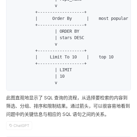
                  v                      

          +-------------------+            

          |      Order By      |    most popular 

          +-------------------+            

                  | ORDER BY             

                  | stars DESC           

                  v                      

          +-------------------+            

          |     Limit To 10    |    top 10 

          +-------------------+            

                  | LIMIT                

                  | 10                   

                  v          
此图直观地显示了 SQL 查询的流程，从选择要检索的内容到
筛选、分组、排序和限制结果。通过箭头，可以很容易地看到
问题中的关键信息与相应的 SQL 语句之间的关系。
ChatGPT