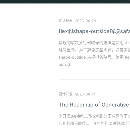
设计开发
·
2023-06-28
flex和shape-outside解决
常规的解决多行省略号的方法是使用 disp
略号重叠。为了避免这些问题，通常需要
shape-outside 来模拟省略号。
outsid...
设计开发
·
2023-06-14
The Roadmap of Genera
李开复的创新工场技术副总王咏刚旗下的
应用场景和服务。 可控性的演进规律 