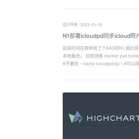
设计开发
·
2023-01-10
N1部署icloudpd同步icloud照
前段时间在转转收了个64G的N1,相比原本
本地备份。 拉取镜像 docker pull bore
#不要改 --name icloudpddjz 