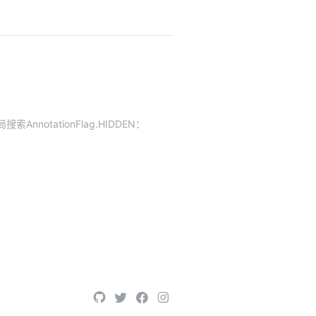
局搜索AnnotationFlag.HIDDEN：