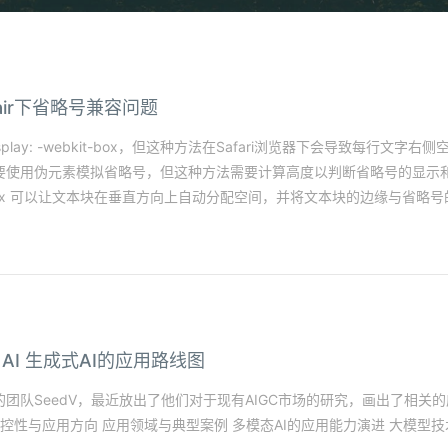
safair下省略号兼容问题
lay: -webkit-box，但这种方法在Safari浏览器下会导致每行文
使用伪元素模拟省略号，但这种方法需要计算高度以判断省略号的显示和隐藏
使用 flex 可以让文本块在垂直方向上自动分配空间，并将文本块的边缘与省略号
tive AI 生成式AI的应用路线图
团队SeedV，最近放出了他们对于现有AIGC市场的研究，画出了相关
可控性与应用方向 应用领域与典型案例 多模态AI的应用能力演进 大模型