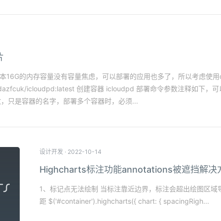
片
16G的内存容量没有容量焦虑，可以部署的应用也多了，所以考虑使用docker
dazfcuk/icloudpd:latest 创建容器 icloudpd 部署命令参数注释如下，
\ #可以改，只是容器的名字，部署多个容器时，必须...
设计开发
·
2022-10-14
Highcharts标注功能annotations被遮挡解
1、标记点无法绘制 当标注靠近边界，标注会超出绘图区域
距 $('#container').highcharts({ chart: { spacingRigh...