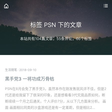
标签 PSN 下的文章
本站共有104篇文章，55条评论，66个标签
生活随笔
·
2018-09-10
黑手党3 一将功成万骨枯
PSN在8月会免了黑手党3，虽然本作在刚发售就风评不佳，但是2
代还是给我留下了很深的印象，还是想看看3代究竟品质如何，断
断续续一个月之后通关，个人评价7分，从以下几方面来分析。 画
面 画面相比同类的沙盒游戏还是有一定差距，但是相比2...